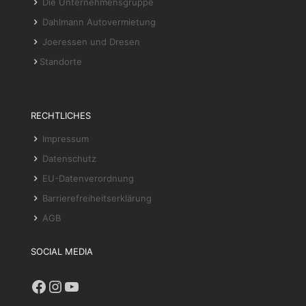
Die Unternehmensgruppe
Dahlmann Autovermietung
Joeressen und Dresen
Standorte
RECHTLICHES
Impressum
Datenschutz
EU-Datenverordnung
Barrierefreiheitserklärung
AGB
SOCIAL MEDIA
Facebook
Instagram
YouTube