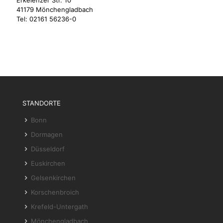
41179 Mönchengladbach
Tel:
02161 56236-0
STANDORTE
Bonn
Dormagen
Düsseldorf
Euskirchen
Gelsenkirchen
Korschenbroich
Krefeld-Untergath
Mönchengladbach