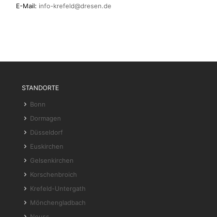
E-Mail:
info-krefeld@dresen.de
STANDORTE
Bonn
Dormagen
Düsseldorf
Euskirchen
Gelsenkirchen
Korschenbroich
Krefeld-Untergath
Mönchengladbach
Neuss