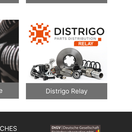
e
Distrigo Relay
ICHES