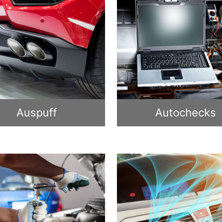
Auspuff
Autochecks