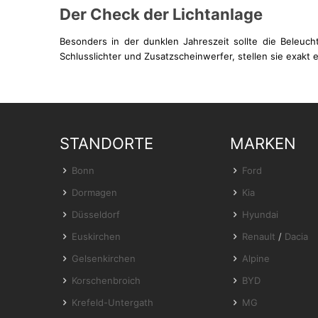
Der Check der Lichtanlage
Besonders in der dunklen Jahreszeit sollte die Beleuc
Schlusslichter und Zusatzscheinwerfer, stellen sie exak
STANDORTE
MARKEN
Bonn
Ford
Dormagen
Kia
Düsseldorf
Hyundai
Euskirchen
Renault
/
Dacia
Gelsenkirchen
Alpine
Korschenbroich
BYD
Krefeld-Untergath
MG