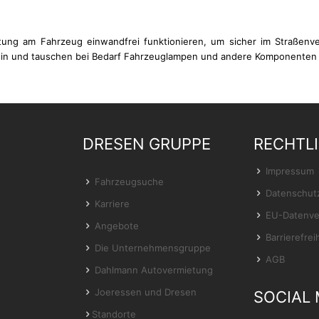
htung am Fahrzeug einwandfrei funktionieren, um sicher im Straßenv
t ein und tauschen bei Bedarf Fahrzeuglampen und andere Komponenten
DRESEN GRUPPE
RECHTL
Impressum
Fahrzeugsuche
Datenschut
Karriere
EU-Datenve
Angebote
Barrierefrei
Die Unternehmensgruppe
AGB
Dahlmann Autovermietung
Joeressen und Dresen
SOCIAL 
Standorte