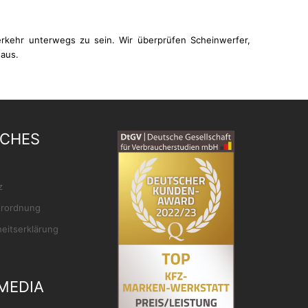
erkehr unterwegs zu sein. Wir überprüfen Scheinwerfer,
 aus.
ICHES
z
rordnung
heitserklärung
MEDIA