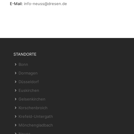
E-Mail:
info-neuss@dresen.de
STANDORTE
Bonn
Dormagen
Düsseldorf
Euskirchen
Gelsenkirchen
Korschenbroich
Krefeld-Untergath
Mönchengladbach
Neuss