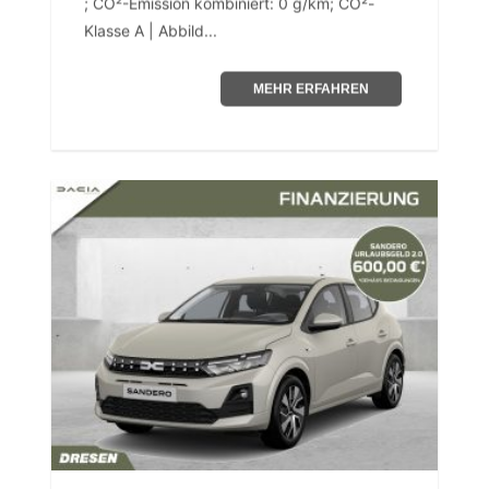
; CO²-Emission kombiniert: 0 g/km; CO²-
Klasse A | Abbild...
MEHR ERFAHREN