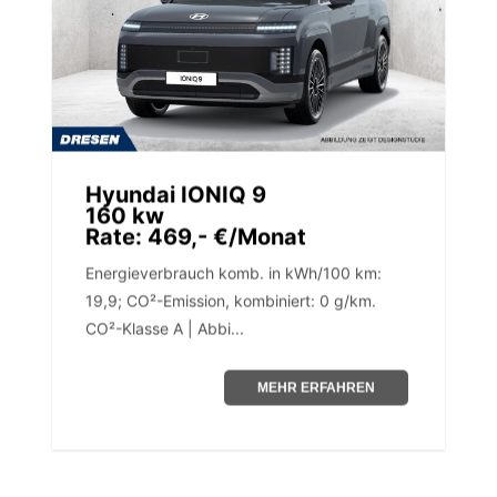
Hyundai IONIQ 9
160 kw
Rate: 469,- €/Monat
Energieverbrauch komb. in kWh/100 km:
19,9; CO²-Emission, kombiniert: 0 g/km.
CO²-Klasse A | Abbi...
MEHR ERFAHREN