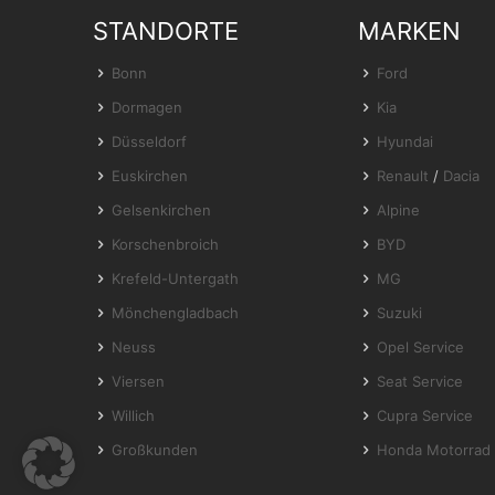
STANDORTE
MARKEN
Bonn
Ford
Dormagen
Kia
Düsseldorf
Hyundai
Euskirchen
Renault
/
Dacia
Gelsenkirchen
Alpine
Korschenbroich
BYD
Krefeld-Untergath
MG
Mönchengladbach
Suzuki
Neuss
Opel Service
Viersen
Seat Service
Willich
Cupra Service
Großkunden
Honda Motorrad