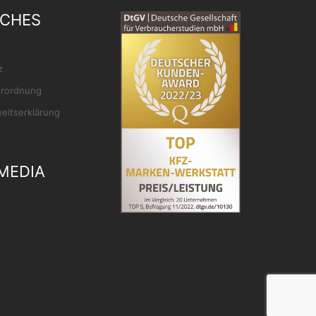
ICHES
z
rordnung
heitserklärung
MEDIA
ok
gram
Tube