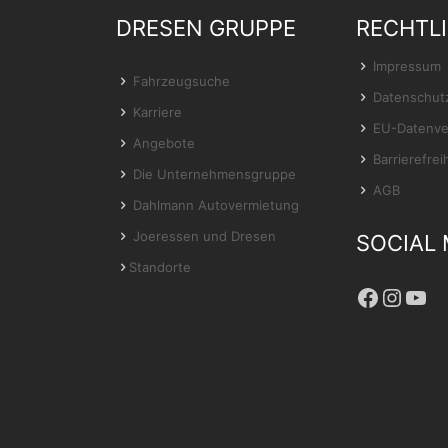
DRESEN GRUPPE
RECHTL
Impressum
Fahrzeugsuche
Datenschut
Karriere
EU-Datenve
Angebote
Barrierefrei
Die Unternehmensgruppe
AGB
Dahlmann Autovermietung
Joeressen und Dresen
SOCIAL 
Standorte
Facebo
Insta
You