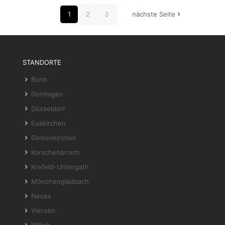
1
2
3
nächste Seite
STANDORTE
Bonn
Dormagen
Düsseldorf
Euskirchen
Gelsenkirchen
Korschenbroich
Krefeld-Untergath
Mönchengladbach
Neuss
Viersen