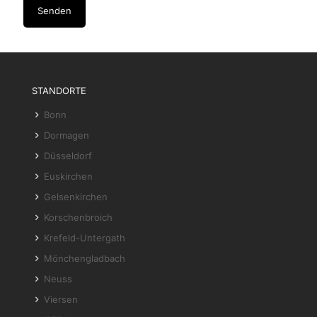
STANDORTE
Bonn
Dormagen
Düsseldorf
Euskirchen
Gelsenkirchen
Korschenbroich
Krefeld-Untergath
Mönchengladbach
Neuss
Viersen