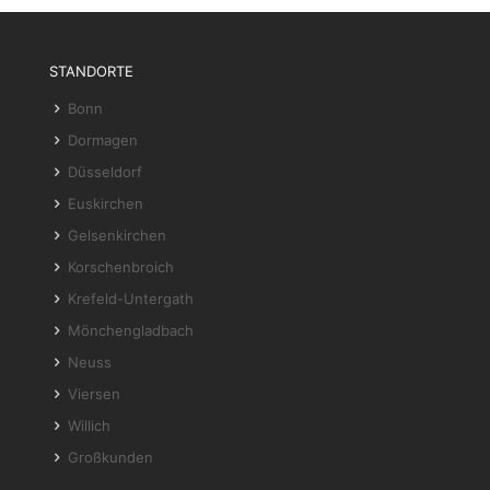
STANDORTE
Bonn
Dormagen
Düsseldorf
Euskirchen
Gelsenkirchen
Korschenbroich
Krefeld-Untergath
Mönchengladbach
Neuss
Viersen
Willich
Großkunden