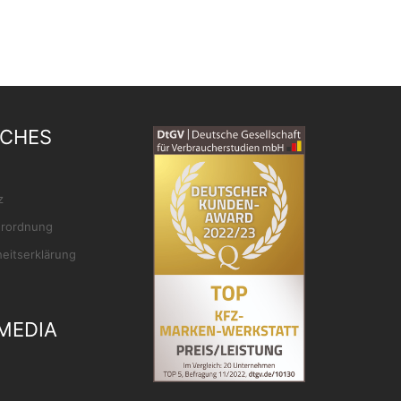
ICHES
z
rordnung
heitserklärung
MEDIA
ok
gram
Tube