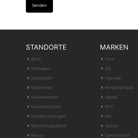
STANDORTE
MARKEN
Bonn
Ford
Dormagen
Kia
Düsseldorf
Hyundai
Euskirchen
Renault
/
Dacia
Gelsenkirchen
Alpine
Korschenbroich
BYD
Krefeld-Untergath
MG
Mönchengladbach
Suzuki
Neuss
Opel Service