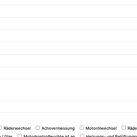
Räderwechsel
Achsvermessung
Motorölwechsel
Räde
 / Glas
Motorkontrollleuchte ist an
Heizungs- und Belüftungs