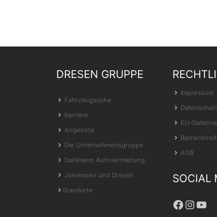
DRESEN GRUPPE
RECHTL
Impressum
Fahrzeugsuche
Datenschut
Karriere
EU-Datenve
Angebote
Barrierefrei
Die Unternehmensgruppe
AGB
Dahlmann Autovermietung
Joeressen und Dresen
SOCIAL 
Standorte
Facebo
Insta
You