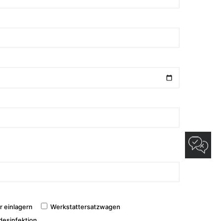
r einlagern
Werkstattersatzwagen
desinfektion