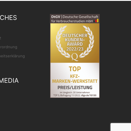
ICHES
z
rordnung
heitserklärung
MEDIA
ok
gram
Tube