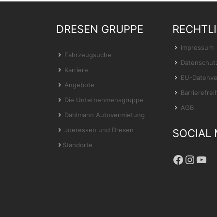
DRESEN GRUPPE
RECHTL
Impressum
Fahrzeugsuche
Datenschut
Karriere
EU-Datenve
Angebote
Barrierefrei
Die Unternehmensgruppe
AGB
Dahlmann Autovermietung
Joeressen und Dresen
SOCIAL 
Standorte
Facebo
Insta
You