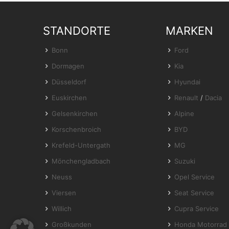
STANDORTE
MARKEN
Bonn
Ford
Dormagen
Kia
Düsseldorf
Hyundai
Euskirchen
Renault
/
Dacia
Gelsenkirchen
Alpine
Korschenbroich
BYD
Krefeld-Untergath
MG
Mönchengladbach
Suzuki
Neuss
Opel Service
Viersen
Seat Service
Willich
Cupra Service
Großkunden
Honda Motorrad