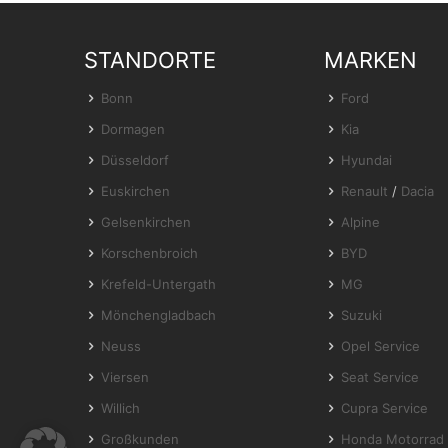
STANDORTE
MARKEN
Bonn
Ford
Dormagen
Kia
Düsseldorf
Hyundai
Euskirchen
Renault
/
Dacia
Gelsenkirchen
Alpine
Korschenbroich
BYD
Krefeld-Untergath
MG
Mönchengladbach
Suzuki
Neuss
Opel Service
Viersen
Seat Service
Willich
Cupra Service
Großkunden
Honda Motorrad