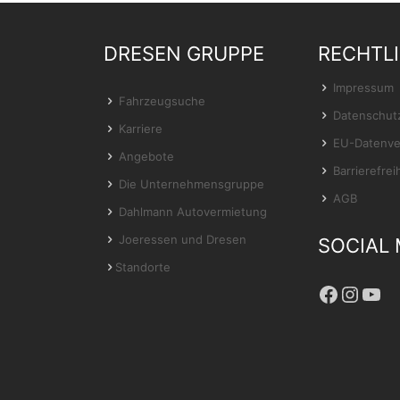
DRESEN GRUPPE
RECHTL
Impressum
Fahrzeugsuche
Datenschut
Karriere
EU-Datenve
Angebote
Barrierefrei
Die Unternehmensgruppe
AGB
Dahlmann Autovermietung
Joeressen und Dresen
SOCIAL 
Standorte
Facebo
Insta
You