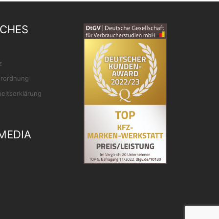
ICHES
z
rordnung
heitserklärung
MEDIA
ok
gram
Tube