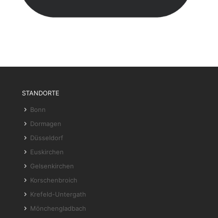
STANDORTE
Bonn
Dormagen
Düsseldorf
Euskirchen
Gelsenkirchen
Korschenbroich
Krefeld-Untergath
Mönchengladbach