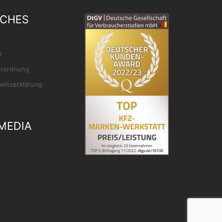
ICHES
z
rordnung
heitserklärung
MEDIA
ok
gram
Tube