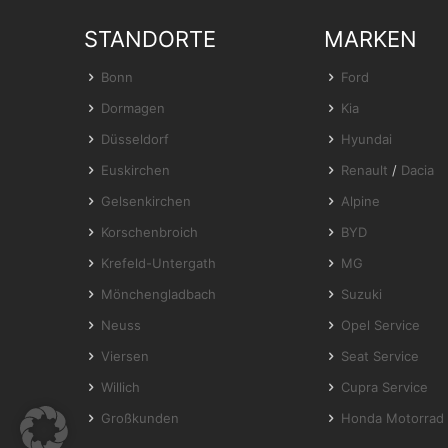
STANDORTE
MARKEN
Bonn
Ford
Dormagen
Kia
Düsseldorf
Hyundai
Euskirchen
Renault
/
Dacia
Gelsenkirchen
Alpine
Korschenbroich
BYD
Krefeld-Untergath
MG
Mönchengladbach
Suzuki
Neuss
Opel Service
Viersen
Seat Service
Willich
Cupra Service
Großkunden
Honda Motorrad