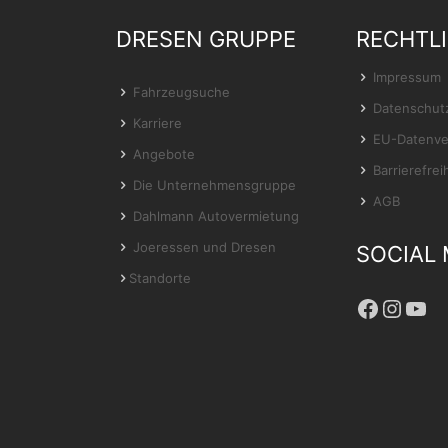
DRESEN GRUPPE
RECHTL
Impressum
Fahrzeugsuche
Datenschut
Karriere
EU-Datenve
Angebote
Barrierefrei
Die Unternehmensgruppe
AGB
Dahlmann Autovermietung
Joeressen und Dresen
SOCIAL 
Standorte
Facebo
Insta
You